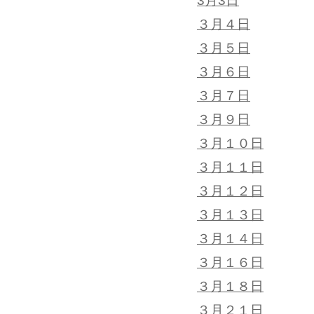
3月3日
３月４日
３月５日
３月６日
３月７日
３月９日
３月１０日
３月１１日
３月１２日
３月１３日
３月１４日
３月１６日
３月１８日
３月２１日