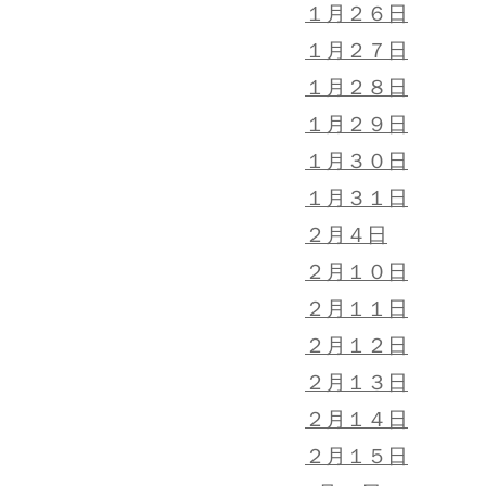
１月２６日
１月２７日
１月２８日
１月２９日
１月３０日
１月３１日
２月４日
２月１０日
２月１１日
２月１２日
２月１３日
２月１４日
２月１５日