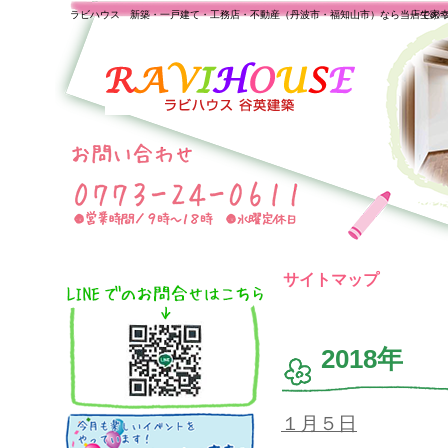
ラビハウス 新築・一戸建て・工務店・不動産（丹波市・福知山市）なら当店で家
一生の
サイトマップ
2018年
１月５日