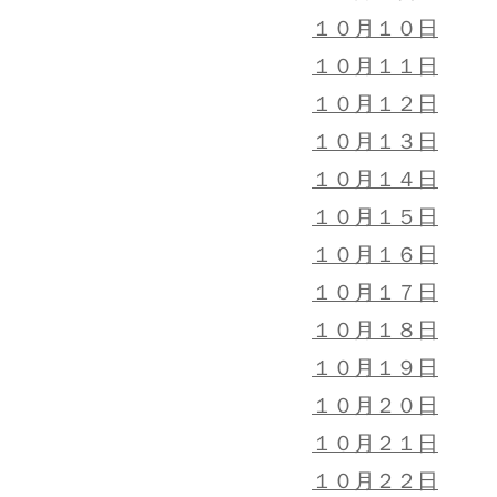
１０月１０日
１０月１１日
１０月１２日
１０月１３日
１０月１４日
１０月１５日
１０月１６日
１０月１７日
１０月１８日
１０月１９日
１０月２０日
１０月２１日
１０月２２日