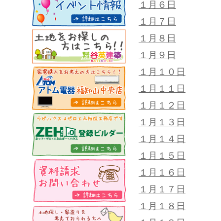
１月６日
１月７日
１月８日
１月９日
１月１０日
１月１１日
１月１２日
１月１３日
１月１４日
１月１５日
１月１６日
１月１７日
１月１８日