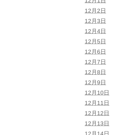
12月1日
12月2日
12月3日
12月4日
12月5日
12月6日
12月7日
12月8日
12月9日
12月10日
12月11日
12月12日
12月13日
12月14日