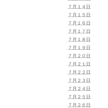
７月１４日
７月１５日
７月１６日
７月１７日
７月１８日
７月１９日
７月２０日
７月２１日
７月２２日
７月２３日
７月２４日
７月２５日
７月２６日