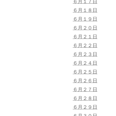
６月１７日
６月１８日
６月１９日
６月２０日
６月２１日
６月２２日
６月２３日
６月２４日
６月２５日
６月２６日
６月２７日
６月２８日
６月２９日
６月３０日