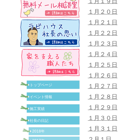
１月１９日
１月２０日
１月２１日
１月２２日
１月２３日
１月２４日
１月２５日
１月２６日
１月２７日
トップページ
１月２８日
イベント情報
１月２９日
施工実績
１月３０日
社長の日記
１月３１日
2018年
２月１日