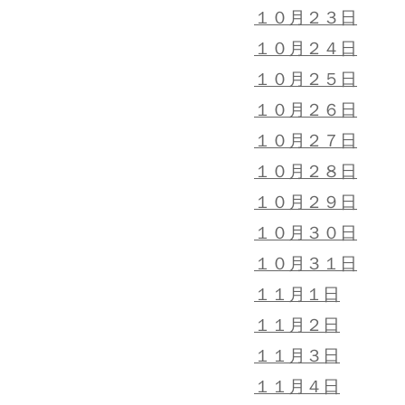
１０月２３日
１０月２４日
１０月２５日
１０月２６日
１０月２７日
１０月２８日
１０月２９日
１０月３０日
１０月３１日
１１月１日
１１月２日
１１月３日
１１月４日