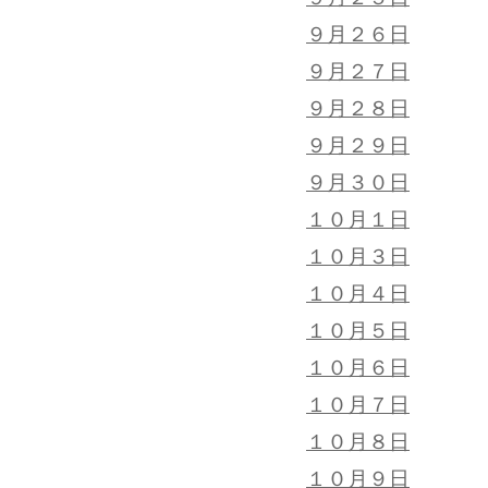
９月２６日
９月２７日
９月２８日
９月２９日
９月３０日
１０月１日
１０月３日
１０月４日
１０月５日
１０月６日
１０月７日
１０月８日
１０月９日