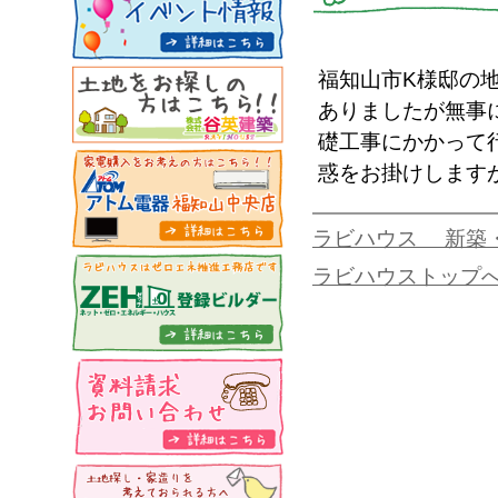
福知山市K様邸の
ありましたが無事
礎工事にかかって
惑をお掛けします
ラビハウス 新築
ラビハウストップ