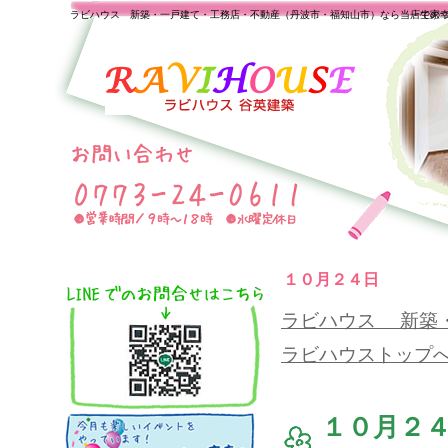
ラビハウス 新築・一戸建て・工務店・不動産（丹波市・福知山市）なら当店で家
一生の
１０月２４日
ラビハウス 新築
ラビハウストップ
１０月２