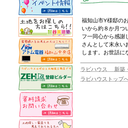
福知山市Y様邸の
いから約８か月つ
フ一同心から感謝
さんとして末永い
します。お世話に
ラビハウス 新築
ラビハウストップ