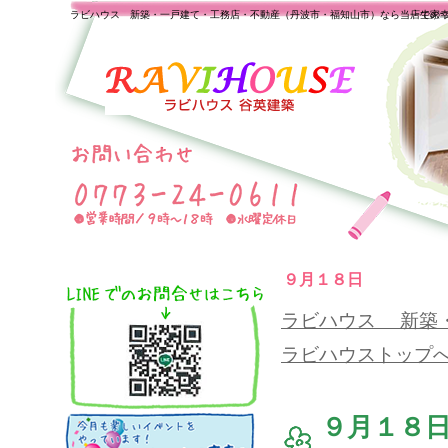
ラビハウス 新築・一戸建て・工務店・不動産（丹波市・福知山市）なら当店で家
一生の
９月１８日
ラビハウス 新築
ラビハウストップ
９月１８