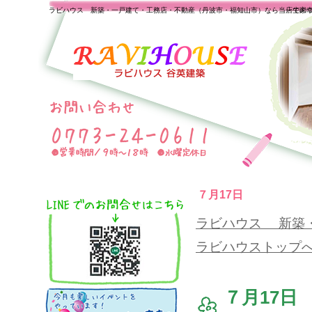
ラビハウス 新築・一戸建て・工務店・不動産（丹波市・福知山市）なら当店で家
一生の
７月17日
ラビハウス 新築
ラビハウストップ
７月17日