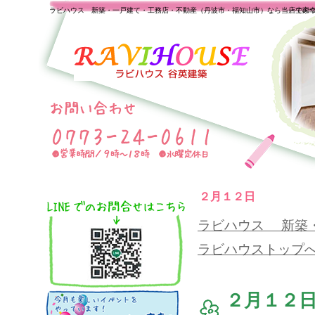
ラビハウス 新築・一戸建て・工務店・不動産（丹波市・福知山市）なら当店で家
一生の
２月１２日
ラビハウス 新築
ラビハウストップ
２月１２