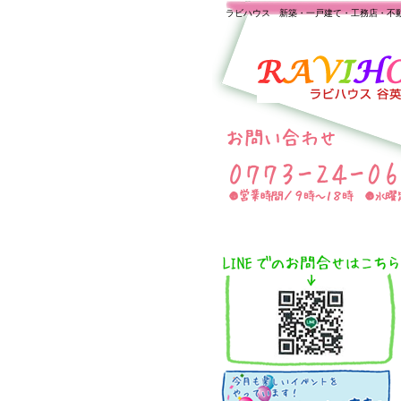
ラビハウス 新築・一戸建て・工務店・不