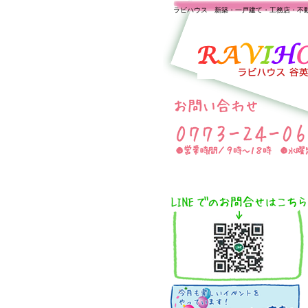
ラビハウス 新築・一戸建て・工務店・不