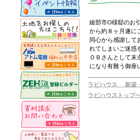
綾部市O様邸のお
から約８ヶ月遂に
同心から感謝して
れてしまいご迷惑
ＯＢさんとして末
になり有難う御座
ラビハウス 新築
ラビハウストップ