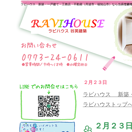
ラビハウス 新築・一戸建て・工務店・不動産（丹波市・福知山市）なら当店で家
一生の
２月２３日
ラビハウス 新築
ラビハウストップ
２月２３