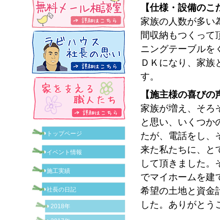
【仕様・設備のこ
家族の人数が多い
間収納もつくって
ニングテーブルを
ＤＫになり、家族
す。
【施主様の喜びの
家族が増え、そろ
と思い、いくつか
トップページ
たが、電話をし、
来た私たちに、と
イベント情報
して頂きました。
施工実績
でマイホームを建
希望の土地と資金
社長の日記
した。ありがとう
2018年