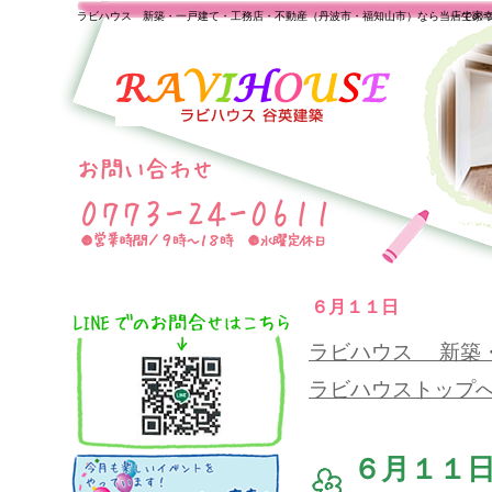
ラビハウス 新築・一戸建て・工務店・不動産（丹波市・福知山市）なら当店で家
一生の
６月１１日
ラビハウス 新築
ラビハウストップ
６月１１