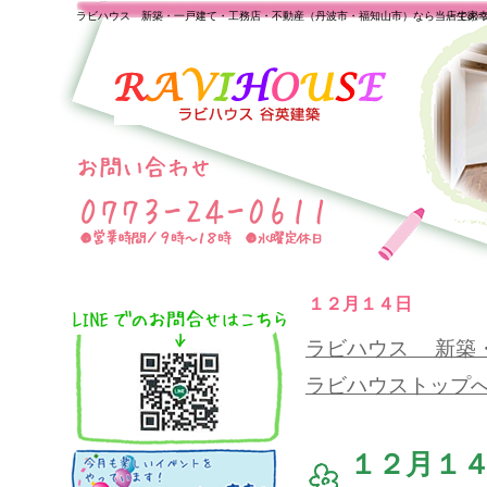
ラビハウス 新築・一戸建て・工務店・不動産（丹波市・福知山市）なら当店で家
一生の
１２月１４日
ラビハウス 新築
ラビハウストップ
１２月１