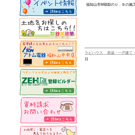
福知山市M様邸のＵ．Ｂの施
ラビハウス 新築・一戸建て
日