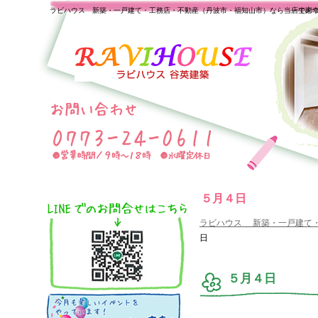
ラビハウス 新築・一戸建て・工務店・不動産（丹波市・福知山市）なら当店で家
一生の
５月４日
ラビハウス 新築・一戸建て
日
５月４日