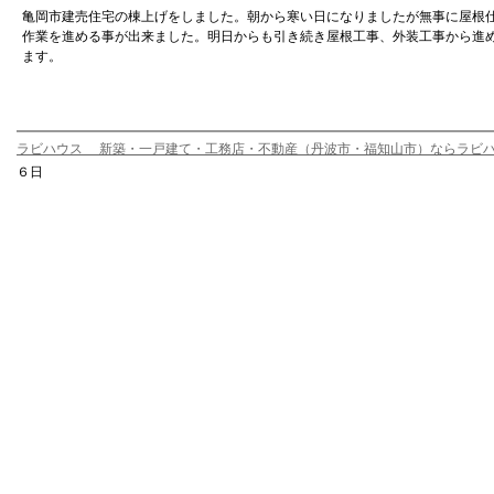
亀岡市建売住宅の棟上げをしました。朝から寒い日になりましたが無事に屋根
作業を進める事が出来ました。明日からも引き続き屋根工事、外装工事から進
ます。
ラビハウス 新築・一戸建て・工務店・不動産（丹波市・福知山市）ならラビ
６日