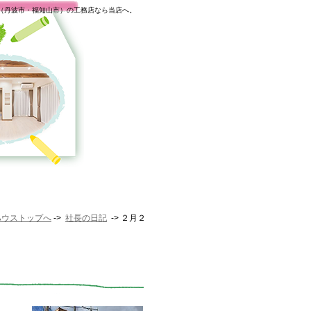
（丹波市・福知山市）の工務店なら当店へ。
ハウストップへ
->
社長の日記
-> ２月２