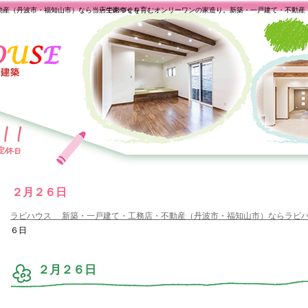
動産（丹波市・福知山市）なら当店で家づくり
一生の幸せを育むオンリーワンの家造り。新築・一戸建て・不動産
２月２６日
ラビハウス 新築・一戸建て・工務店・不動産（丹波市・福知山市）ならラビ
６日
２月２６日