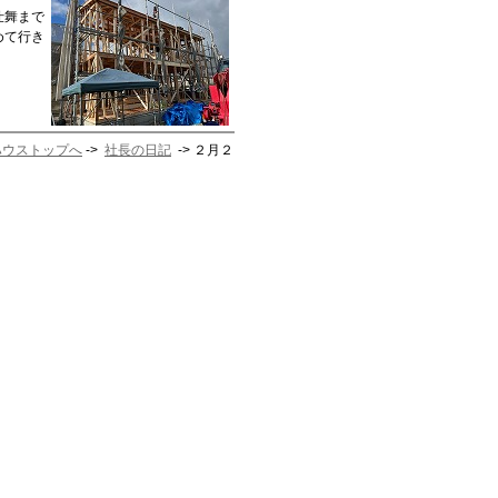
仕舞まで
めて行き
ハウストップへ
->
社長の日記
-> ２月２