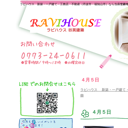
ラビハウス 新築・一戸建て・工務店・不動産（丹波市・福知山市）なら当店で家
一生の
４月５日
ラビハウス 新築・一戸建て
日
４月５日