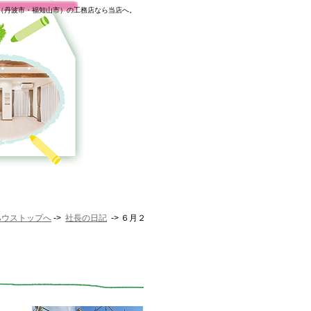
（丹波市・福知山市）の工務店なら当店へ。
ハウストップへ
->
社長の日記
-> ６月２