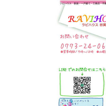
ラビハウス 新築・一戸建て・工務店・不