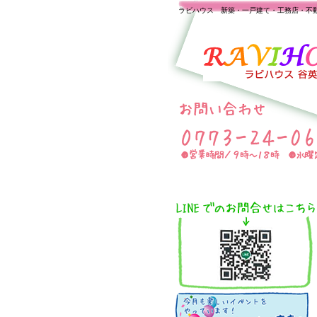
ラビハウス 新築・一戸建て・工務店・不