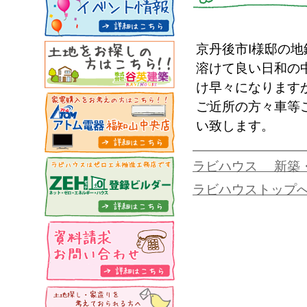
京丹後市I様邸の
溶けて良い日和の
け早々になります
ご近所の方々車等
い致します。
ラビハウス 新築
ラビハウストップ