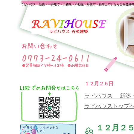
ラビハウス 新築・一戸建て・工務店・不動産（丹波市・福知山市）なら当店で家
一生の
１２月２５日
ラビハウス 新築
ラビハウストップ
１２月２