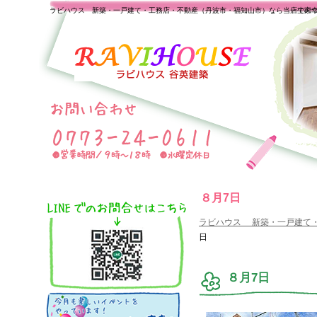
ラビハウス 新築・一戸建て・工務店・不動産（丹波市・福知山市）なら当店で家
一生の
８月7日
ラビハウス 新築・一戸建て
日
８月7日