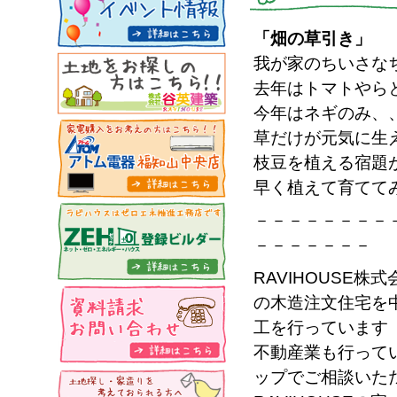
「畑の草引き」
我が家のちいさな
去年はトマトやら
今年はネギのみ、
草だけが元気に生
枝豆を植える宿題
早く植えて育てて
－－－－－－－－
－－－－－－－
RAVIHOUSE
の木造注文住宅を
工を行っています
不動産業も行って
ップでご相談いた