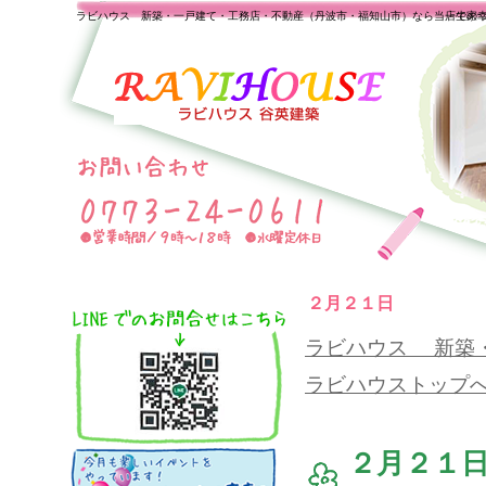
ラビハウス 新築・一戸建て・工務店・不動産（丹波市・福知山市）なら当店で家
一生の
２月２１日
ラビハウス 新築
ラビハウストップ
２月２１