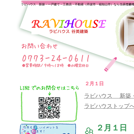
ラビハウス 新築・一戸建て・工務店・不動産（丹波市・福知山市）なら当店で家
一生の
２月１日
ラビハウス 新築
ラビハウストップ
２月１日