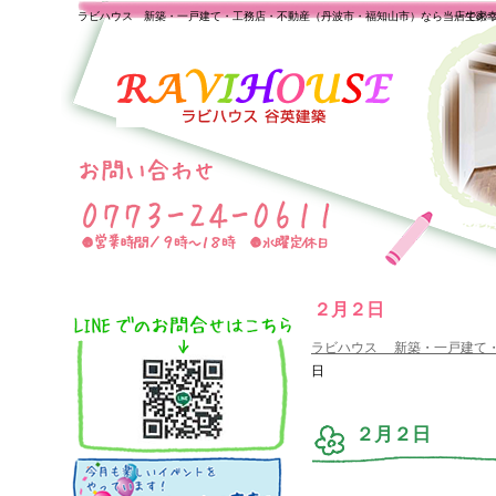
ラビハウス 新築・一戸建て・工務店・不動産（丹波市・福知山市）なら当店で家
一生の
２月２日
ラビハウス 新築・一戸建て
日
２月２日