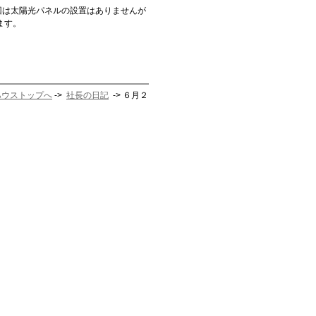
回は太陽光パネルの設置はありませんが
ます。
ハウストップへ
->
社長の日記
-> ６月２