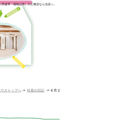
（丹波市・福知山市）の工務店なら当店へ。
ハウストップへ
->
社長の日記
-> ６月２