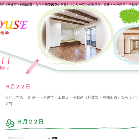
動産（丹波市・福知山市）なら当店で家づくり
一生の幸せを育むオンリーワンの家造り。新築・一戸建て・不動産
６月２２日
ラビハウス 新築・一戸建て・工務店・不動産（丹波市・福知山市）ならラビ
２日
６月２２日