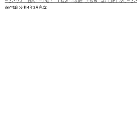
ラビハウス 新築・一戸建て・工務店・不動産（丹波市・福知山市）ならラビ
市M様邸(令和4年3月完成)