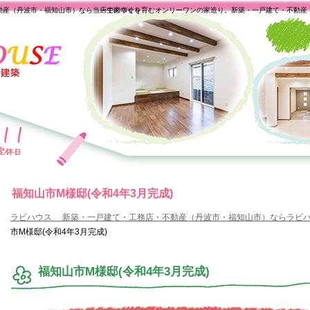
動産（丹波市・福知山市）なら当店で家づくり
一生の幸せを育むオンリーワンの家造り。新築・一戸建て・不動産
福知山市M様邸(令和4年3月完成)
ラビハウス 新築・一戸建て・工務店・不動産（丹波市・福知山市）ならラビ
市M様邸(令和4年3月完成)
福知山市M様邸(令和4年3月完成)