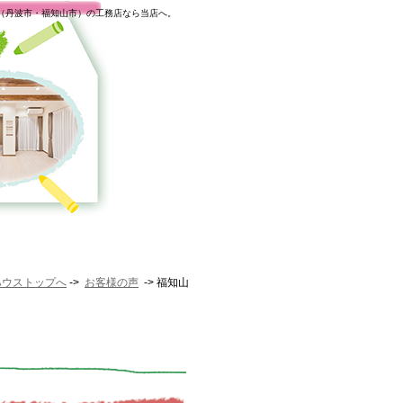
（丹波市・福知山市）の工務店なら当店へ。
ハウストップへ
->
お客様の声
-> 福知山