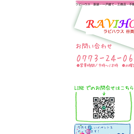
ラビハウス 新築・一戸建て・工務店・不