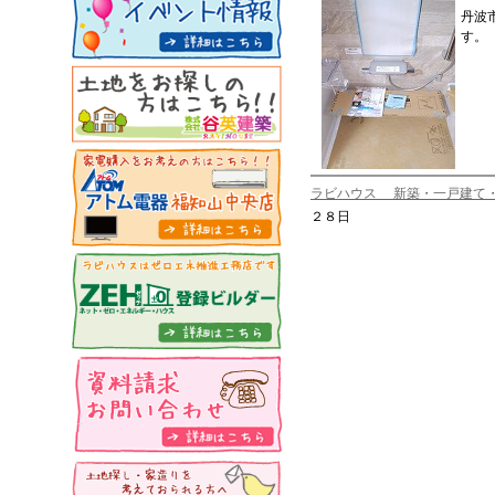
丹波
す。
ラビハウス 新築・一戸建て
２８日