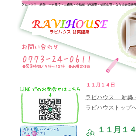
ラビハウス 新築・一戸建て・工務店・不動産（丹波市・福知山市）なら当店で家
一生の
１１月１４日
ラビハウス 新築
ラビハウストップ
１１月１