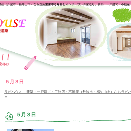
動産（丹波市・福知山市）なら当店で家づくり
一生の幸せを育むオンリーワンの家造り。新築・一戸建て・不動産
５月３日
ラビハウス 新築・一戸建て・工務店・不動産（丹波市・福知山市）ならラビ
日
５月３日