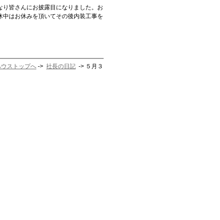
なり皆さんにお披露目になりました。お
休中はお休みを頂いてその後内装工事を
ハウストップへ
->
社長の日記
-> ５月３