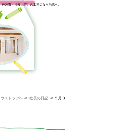
（丹波市・福知山市）の工務店なら当店へ。
ハウストップへ
->
社長の日記
-> ５月３