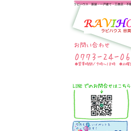
ラビハウス 新築・一戸建て・工務店・不