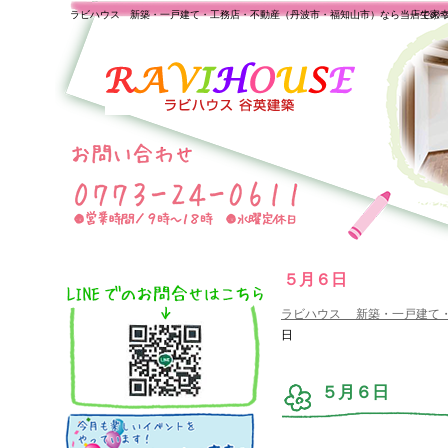
ラビハウス 新築・一戸建て・工務店・不動産（丹波市・福知山市）なら当店で家
一生の
５月６日
ラビハウス 新築・一戸建て
日
５月６日