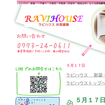
ラビハウス 新築・一戸建て・工務店・不動産（丹波市・福知山市）なら当店で家
一生の
５月１７日
ラビハウス 新築
ラビハウストップ
５月１７