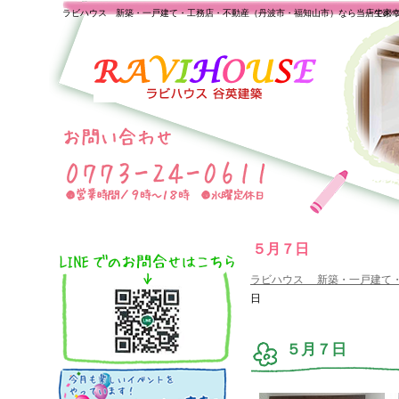
ラビハウス 新築・一戸建て・工務店・不動産（丹波市・福知山市）なら当店で家
一生の
５月７日
ラビハウス 新築・一戸建て
日
５月７日