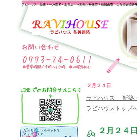
ラビハウス 新築・一戸建て・工務店・不動産（丹波市・福知山市）なら当店で家
一生の
２月２４日
ラビハウス 新築
ラビハウストップ
２月２４