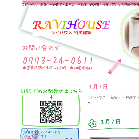
ラビハウス 新築・一戸建て・工務店・不動産（丹波市・福知山市）なら当店で家
一生の
１月７日
ラビハウス 新築・一戸建て
日
１月７日