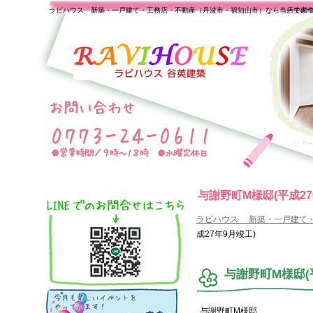
ラビハウス 新築・一戸建て・工務店・不動産（丹波市・福知山市）なら当店で家
一生の
与謝野町M様邸(平成27
ラビハウス 新築・一戸建て
成27年9月竣工)
与謝野町M様邸(
与謝野町M様邸