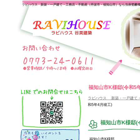
ラビハウス 新築・一戸建て・工務店・不動産（丹波市・福知山市）なら当店で家
一生の
福知山市K様邸(令和5年
ラビハウス 新築・一戸建て
和5年4月竣工)
福知山市K様邸(
福知山市K様邸