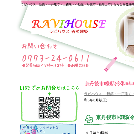
ラビハウス 新築・一戸建て・工務店・不動産（丹波市・福知山市）なら当店で家
一生の
京丹後市I様邸(令和6年
ラビハウス 新築・一戸建て
和6年6月竣工)
京丹後市I様邸(令
京丹後市I様邸