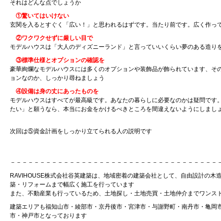
それはどんな点でしょうか
①驚いてはいけない
玄関を入るとすぐく「広い！」と思われるはずです。当たり前です。広く作っ
②ワクワクせずに厳しい目で
モデルハウスは「大人のディズニーランド」と言っていいくらい夢のある造り
③標準仕様とオプションの確認を
豪華絢爛なモデルハウスには多くのオプションや装飾品が飾られています、そ
ョンなのか、しっかり尋ねましょう
④設備は身の丈にあったものを
モデルハウスはすべてが最高級です。あなたの暮らしに必要なのかは疑問です
たい」と願うなら、本当にお金をかけるべきところを間違えないようにしまし
次回は⑤資金計画をしっかり立てられる人の説明です
－－－－－－－－－－－－－－－－－－－－－－－－－－－－－－－－－－－
RAVIHOUSE株式会社谷英建築は、地域密着の建築会社として、自由設計の
築・リフォームまで幅広く施工を行っています
また、不動産業も行っているため、土地探し・土地売買・土地仲介までワンス
建築エリアも福知山市・綾部市・京丹後市・宮津市・与謝野町・南丹市・亀岡
市・神戸市となっております