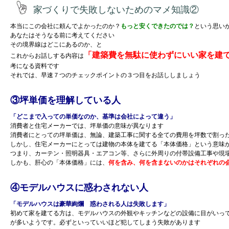
家づくりで失敗しないためのマメ知識②
本当にこの会社に頼んでよかったのか？
もっと安くできたのでは？
という思い
あなたはそうなる前に考えてください
その境界線はどこにあるのか、と
「建築費を無駄に使わずにいい家を建
これからお話しする内容は
考になる資料です
それでは、早速７つのチェックポイントの３つ目をお話ししましょう
③坪単価を理解している人
「どこまで入っての単価なのか、基準は会社によって違う」
消費者と住宅メーカーでは、坪単価の意味が異なります
消費者にとっての坪単価は、無論、建築工事に関する全ての費用を坪数で割っ
しかし、住宅メーカーにとっては建物の本体を建てる「本体価格」という意味
つまり、カーテン・照明器具・エアコン等、さらに外周りの付帯設備工事や現
しかも、肝心の「本体価格」には、
何を含み、何を含まないのかはそれぞれの
④モデルハウスに惑わされない人
「モデルハウスは豪華絢爛 惑わされる人は失敗します」
初めて家を建てる方は、モデルハウスの外観やキッチンなどの設備に目がいっ
が多いようです。必ずといっていいほど犯してしまう失敗があります