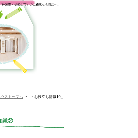
（丹波市・福知山市）の工務店なら当店へ。
ハウストップへ
-> -> お役立ち情報10_
知識②