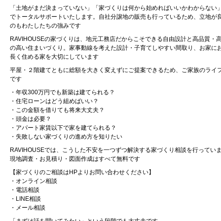
「土地がまだ決まっていない」「家づくりは何から始めればいいかわからない
でトータルサポートいたします。自社分譲地の販売も行っているため、立地が
のもわたしたちの強みです
RAVIHOUSEの家づくりは、地元工務店だからこそできる自由設計と高品質
の高い住まいづくり。家事動線を考えた設計・子育てしやすい間取り、お家に
長く住める家を大切にしています
平屋・２階建てともに総額を大きく変えずにご提案できるため、ご家族のライ
です
・年収300万円でも新築は建てられる？
・住宅ローンはどう組めばいい？
・この金額を借りても将来大丈夫？
・頭金は必要？
・アパート家賃以下で家を建てられる？
・失敗しない家づくりの進め方を知りたい
RAVIHOUSEでは、こうした不安を一つずつ解決する家づくり相談を行ってい
現地調査・お見積り・図面作成はすべて無料です
【家づくりのご相談はHPよりお問い合わせください】
・オンライン相談
・電話相談
・LINE相談
・メール相談