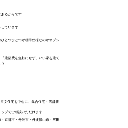
てあるからです
をしています
のひとつひとつが標準仕様なのかオプシ
。「建築費を無駄にせず、いい家を建て
ょう
－－－－－
木造注文住宅を中心に、集合住宅・店舗新
トップでご相談いただけます
市・京都市・丹波市・丹波篠山市・三田