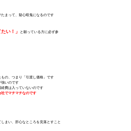
がたまって、疑心暗鬼になるのです
てたい！」
と願っている方に必ず参
たもの、つまり「引渡し価格」です
が強いのです
場経費は入っていないのです
会社でマチマチなのです
てしまい、肝心なところを見落とすこと