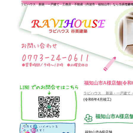
ラビハウス 新築・一戸建て・工務店・不動産（丹波市・福知山市）なら当店で家
一生の
福知山市A様店舗(令和
ラビハウス 新築・一戸建て
(令和6年4月竣工)
福知山市A様店舗
福知山市A様店舗