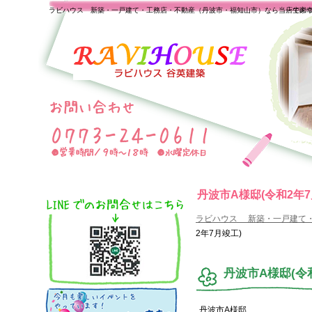
ラビハウス 新築・一戸建て・工務店・不動産（丹波市・福知山市）なら当店で家
一生の
丹波市A様邸(令和2年7
ラビハウス 新築・一戸建て
2年7月竣工)
丹波市A様邸(令
丹波市A様邸